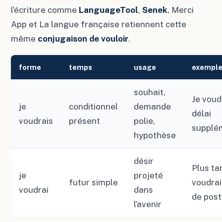
l’écriture comme
LanguageTool
,
Senek
, Merci
App et La langue française retiennent cette
même
conjugaison de vouloir
.
forme
temps
usage
exempl
souhait,
Je voud
je
conditionnel
demande
délai
voudrais
présent
polie,
supplé
hypothèse
désir
Plus tar
je
projeté
futur simple
voudra
voudrai
dans
de post
l’avenir