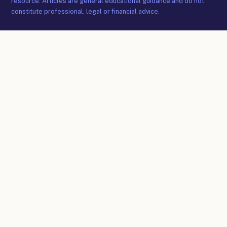
resource. Articles are general educational guidance and do not
constitute professional, legal or financial advice.