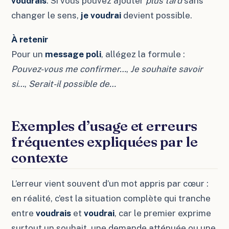
voudrais
. Si vous pouvez ajouter
plus tard
sans
changer le sens,
je voudrai
devient possible.
À retenir
Pour un
message poli
, allégez la formule :
Pouvez-vous me confirmer…
,
Je souhaite savoir
si…
,
Serait-il possible de…
Exemples d’usage et erreurs
fréquentes expliquées par le
contexte
L’erreur vient souvent d’un mot appris par cœur :
en réalité, c’est la situation complète qui tranche
entre
voudrais
et
voudrai
, car le premier exprime
surtout un souhait, une demande atténuée ou une